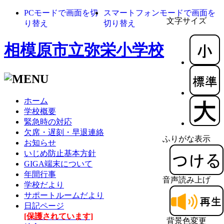
PCモードで画面を切
スマートフォンモードで画面を
文字サイズ
り替え
切り替え
相模原市立弥栄小学校
ホーム
学校概要
緊急時の対応
欠席・遅刻・早退連絡
ふりがな表示
お知らせ
いじめ防止基本方針
GIGA端末について
年間行事
音声読み上げ
学校だより
サポートルームだより
日記ページ
[保護されています]
背景色変更