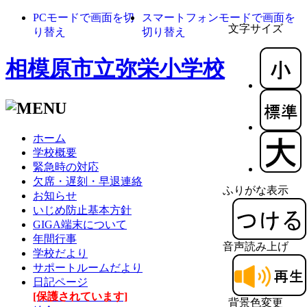
PCモードで画面を切
スマートフォンモードで画面を
文字サイズ
り替え
切り替え
相模原市立弥栄小学校
ホーム
学校概要
緊急時の対応
欠席・遅刻・早退連絡
ふりがな表示
お知らせ
いじめ防止基本方針
GIGA端末について
年間行事
音声読み上げ
学校だより
サポートルームだより
日記ページ
[保護されています]
背景色変更