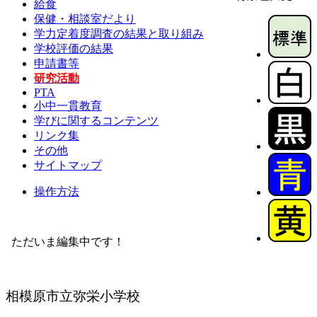
給食
保健・相談室だより
学力定着度調査の結果と取り組み
学校評価の結果
申請書等
研究活動
PTA
小中一貫教育
学びに関するコンテンツ
リンク集
その他
サイトマップ
操作方法
ただいま編集中です！
相模原市立弥栄小学校