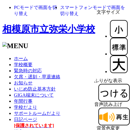
PCモードで画面を切
スマートフォンモードで画面を
文字サイズ
り替え
切り替え
相模原市立弥栄小学校
ホーム
学校概要
緊急時の対応
欠席・遅刻・早退連絡
ふりがな表示
お知らせ
いじめ防止基本方針
GIGA端末について
年間行事
音声読み上げ
学校だより
サポートルームだより
日記ページ
[保護されています]
背景色変更