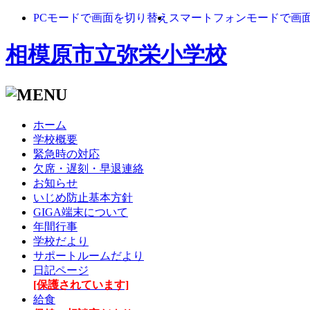
PCモードで画面を切り替え
スマートフォンモードで画
相模原市立弥栄小学校
ホーム
学校概要
緊急時の対応
欠席・遅刻・早退連絡
お知らせ
いじめ防止基本方針
GIGA端末について
年間行事
学校だより
サポートルームだより
日記ページ
[保護されています]
給食