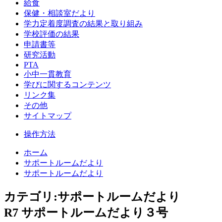
給食
保健・相談室だより
学力定着度調査の結果と取り組み
学校評価の結果
申請書等
研究活動
PTA
小中一貫教育
学びに関するコンテンツ
リンク集
その他
サイトマップ
操作方法
ホーム
サポートルームだより
サポートルームだより
カテゴリ:サポートルームだより
R7 サポートルームだより３号