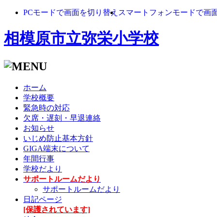
PCモードで画面を切り替え
スマートフォンモードで画
相模原市立弥栄小学校
ホーム
学校概要
緊急時の対応
欠席・遅刻・早退連絡
お知らせ
いじめ防止基本方針
GIGA端末について
年間行事
学校だより
サポートルームだより
サポートルームだより
日記ページ
[保護されています]